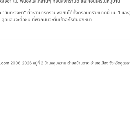
้เฮฮา แม่ พี่น้องและหลานๆ ก่อนสงกรานต์ และก่อนใครในหมู่บ้าน
 “อันทะวงษา” ที่จะสามารถรวมพลกันได้ทั้งครอบครัวขนาดนี้ แม่ 1 และล
สุดแสนจะดื้อซน ที่พวกมันจะตื่นเช้าอะไรกันนักหนา
S.com 2006-2026
หมู่ที่ 2 บ้านหลุบหวาย ตำบลบ้านตาด อำเภอเมือง จังหวัดอุดร