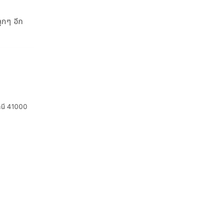
ูกๆ อีก
ธานี 41000