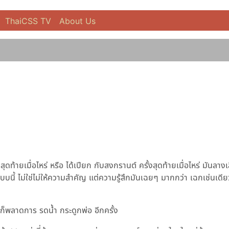
ThaiCSS TV
About Us
ยเมื่อไหร่ หรือ ได้เปียก กับสงกรานต์ ครั้งสุดท้ายเมื่อไหร่ มันลางเ
บบนี้ ไม่ใช่ไม่ให้ความสำคัญ แต่ความรู้สึกมันเฉยๆ มากกว่า เฉกเช่นเดี
ผมก็พลาดการ รดน้ำ กระดูกพ่อ อีกครั้ง