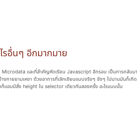
รอื่นๆ อีกมากมาย
 Microdata และที่สำคัญหัดเรียน Javascript อีกรอบ เป็นการกลับมาร
ข้างกายยามเหงา ด้วยอาการที่เลิกเขียนแบบจริงๆ จังๆ ไปนานมันก็เก
งก็แอบมีสั่ง height ใน selector เดียวกันสองครั้ง อะไรแบบนั้น