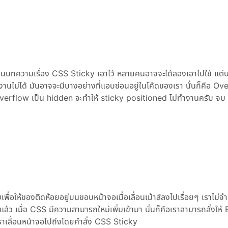
ขียนบทความเรื่อง CSS Sticky เอาไว้ หลายคนอาจจะได้ลองเอาไปใช้ แต
งานไม่ได้ มันอาจจะมีบางอย่างที่แอบซ่อนอยู่ในโค้ดของเรา นั่นก็คือ Ov
 overflow เป็น hidden จะทำให้ sticky positioned ไม่ทำงานครับ จบ
บเพื่อให้ของติดห้อยอยู่บนขอบหน้าจอเมื่อเลื่อนเม้าส์ลงไปเรื่อยๆ เราไม่จำ
้ว เมื่อ CSS มีความสามารถใหม่เพิ่มเข้ามา นั่นก็คือเราสามารถสั่งให
ราเลื่อนหน้าจอไปถึงโดยคำสั่ง CSS Sticky