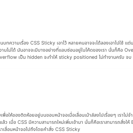
ขียนบทความเรื่อง CSS Sticky เอาไว้ หลายคนอาจจะได้ลองเอาไปใช้ แต
งานไม่ได้ มันอาจจะมีบางอย่างที่แอบซ่อนอยู่ในโค้ดของเรา นั่นก็คือ Ov
 overflow เป็น hidden จะทำให้ sticky positioned ไม่ทำงานครับ จบ
บเพื่อให้ของติดห้อยอยู่บนขอบหน้าจอเมื่อเลื่อนเม้าส์ลงไปเรื่อยๆ เราไม่จำ
้ว เมื่อ CSS มีความสามารถใหม่เพิ่มเข้ามา นั่นก็คือเราสามารถสั่งให
ราเลื่อนหน้าจอไปถึงโดยคำสั่ง CSS Sticky