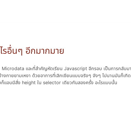
รอื่นๆ อีกมากมาย
 Microdata และที่สำคัญหัดเรียน Javascript อีกรอบ เป็นการกลับมาร
ข้างกายยามเหงา ด้วยอาการที่เลิกเขียนแบบจริงๆ จังๆ ไปนานมันก็เก
งก็แอบมีสั่ง height ใน selector เดียวกันสองครั้ง อะไรแบบนั้น