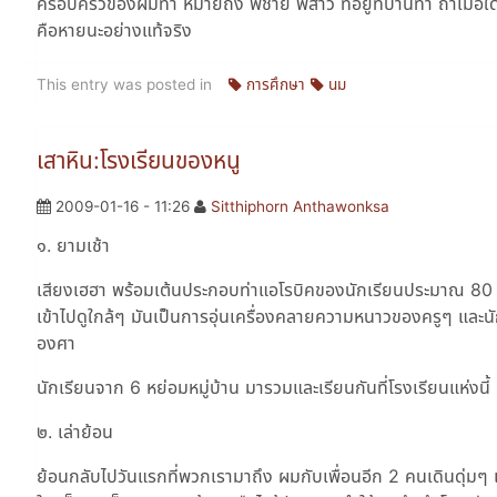
ครอบครัวของผมทำ หมายถึง พี่ชาย พี่สาว ที่อยู่ที่บ้านทำ ถ้าเมื่อ
คือหายนะอย่างแท้จริง
This entry was posted in
การศึกษา
นม
เสาหิน:โรงเรียนของหนู
2009-01-16 - 11:26
Sitthiphorn Anthawonksa
๑. ยามเช้า
เสียงเฮฮา พร้อมเต้นประกอบท่าแอโรบิคของนักเรียนประมาณ 80 ค
เข้าไปดูใกล้ๆ มันเป็นการอุ่นเครื่องคลายความหนาวของครูๆ และนัก
องศา
นักเรียนจาก 6 หย่อมหมู่บ้าน มารวมและเรียนกันที่โรงเรียนแห่งนี
๒. เล่าย้อน
ย้อนกลับไปวันแรกที่พวกเรามาถึง ผมกับเพื่อนอีก 2 คนเดินดุ่มๆ เข