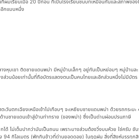
ที่ผมเรียนเมื่อ 20 ปีก่อน ที่เป็นโรงเรียนชนบทเหมือนกันและสภาพของ
ดอีกแบบหนึ่ง
างหุบเขา ติดชายแดนพม่า มีหมู่บ้านเล็กๆ อยู่กันเป็นหย่อมๆ หมู่บ้านล
ยงส่วนน้อยเท่านั้นที่ถือบัตรแสดงตนเป็นคนไทยและอีกส่วนหนึ่งไม่มีบัตร 
ู่ทิศตะวันตกเฉียงเหนือเข้าไปเกือบๆ จะเหยียบชายแดนพม่า ด้วยรถกระบะ
ม่าด้านชายแดนเข้าสู่บ้านท่าทราย (ของพม่า) ซึ่งเป็นด่านผ่อนปรนภาษี
ียกได้ ไม่เต็มปากว่ามันเป็นถนน เพราะบางส่วนต้องวิ่งบนห้วย ใช่ครับ ขั
4 กิโลเมตร (พักกินข้าวที่ด่านยอดดอย) ในฤดูฝน สิ่งที่สิงห์บรรทุกสิบ