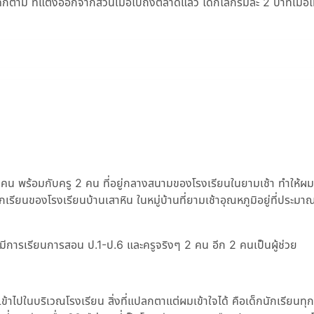
ใดก็ตาม ที่แตงออกจากสวนเมื่อไปถึงตลาดแล้ว ได้กิโลกรัมละ 2 บาทเมื่อไห
น พร้อมกับครู 2 คน ที่อยู่กลางสนามของโรงเรียนในยามเช้า ทำให้ผม
เรียนของโรงเรียนบ้านเสาหิน ในหมู่บ้านที่ยามเช้าอุณหภูมิอยู่ที่ประมา
้ มีการเรียนการสอน ป.1-ป.6 และครูจริงๆ 2 คน อีก 2 คนเป็นผู้ช่วย
้าไปในบริเวณโรงเรียน สิ่งที่แปลกตาแต่ผมเข้าใจได้ คือเด็กนักเรียนทุก