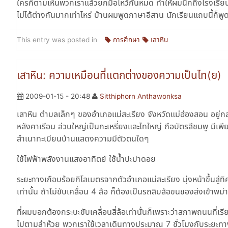
ใครก็ตามเห็นพวกเราแล้วยกมือไหว้กันหมด ทำให้ผมนึกถึงโรงเรียน
ไม่ได้ต่างกันมากเท่าไหร่ บ้านผมพูดภาษาอีสาน นักเรียนแถบนี้ก็พู
This entry was posted in
การศึกษา
เสาหิน
เสาหิน: ความเหมือนที่แตกต่างของความเป็นไท(ย)
2009-01-15 - 20:48
Sitthiphorn Anthawonksa
เสาหิน ตำบลเล็กๆ ของอำเภอแม่สะเรียง จังหวัดแม่ฮ่องสอน อยู่กล
หลังคาเรือน ส่วนใหญ่เป็นกะเหรี่ยงและไทใหญ่ ถือบัตรสีชมพู มีเพี
สำเนาทะเบียนบ้านแสดงความมีตัวตนใดๆ
ใช้ไฟฟ้าพลังงานแสงอาทิตย์ ใช้น้ำปะปาดอย
ระยะทางเกือบร้อยกิโลเมตรจากตัวอำเภอแม่สะเรียง มุ่งหน้าขึ้นส
เท่านั้น ถ้าไม่ขับเคลื่อน 4 ล้อ ก็ต้องเป็นรถสิบล้อขนของส่งเข้าพ
ที่ผมบอกต้องกระบะขับเคลื่อนสี่ล้อเท่านั้นก็เพราะว่าสภาพถนนที่เร
ไปตามลำห้วย พวกเราใช้เวลาเดินทางประมาณ 7 ชั่วโมงกับระยะทาง 9