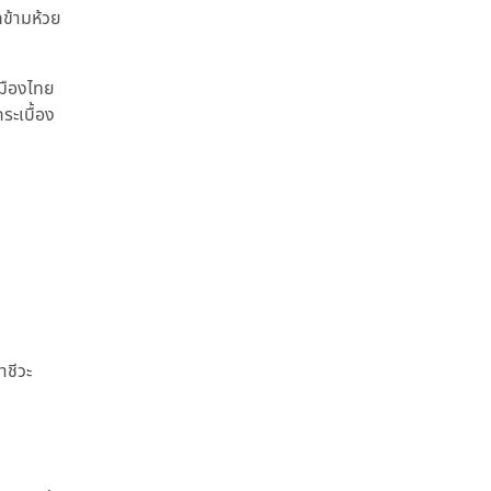
ถข้ามห้วย
เมืองไทย
ระเบื้อง
าชีวะ