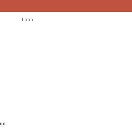
Loop
วกด