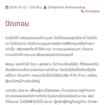
2014-10-22 - 09:39 น.
Sitthiphorn Anthawonksa
Permalink
ปิดเทอม
ในเมื่อวิถี แห่งชุมชนคนบ้านบอก ไม่มีวันหยุดสุดสัปดาห์ ไม่มีวัน
ลา ไม่มีวันขาด มีแต่งานบุญประเพณีทางพิธีกรรมหรือศาสนา
เท่านั้น เพียงพอที่จะทำให้ชาวนา ชาวสวนแห่งชนบท เว้นจาก
ภาระหน้าที่การงานมาสังสรรค์เฮฮากันในรอบปี
พ่อแม่ ออกทำไร่ ไถนา ลูกหลาน ไม่ว่าจะเล็กหรือโต ก็ต้องออกไป
ยังเลือกสวนไร่นาของตนตามไปด้วย โดยไม่มีข้อโต้แย้งหรือข้อ
แม้ใดๆ เว้นแต่ว่า ครอบครัวนั้นไม่ได้มีอาชีพ ทำไร่ ทำนา เหมือน
ผู้คนในหมู่บ้านส่วนใหญ่
เฉกเช่น สมชาย เพื่อนผู้อาวุโสของผม บ้านของเขาอยู่ห่างจาก
บ้านของผมออกไปทางทิศตะวันออกเฉียงเหนือประมาณ สอง
กิโลเมตร ไม่มีไฟฟ้าไม่มีน้ำประปา ผู้หลักผู้ใหญ่ในหมู่บ้าน ต่างพา