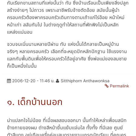
กันเรียกขานสถานที่แห่งนั้นว่า ทับ ซึ่งบ้านเรือนเป็นเพียงสิ่งปลูก
สร้างง่ายๆ ไม่ถาวร เพราะอาชีพรับจ้างตัดอ้อย สมัยนั้นผู้นำ
ครอบครัวต้องพาครอบครัวเดินทางตามเถ้าแก่ไร่อ้อย หน้าใหม่
หน้าเก่า สลับกันไป ในต่างฤดูทำให้สถานที่พักพิงไม่เป็นหลัก
แหล่งแน่นอน
จวบจนเนิ่นนานหลายปีผ่าน ทับ แห่งนั้นได้กลายเป็นหมู่บ้าน
จริงๆ หลายครอบครัว เลือกที่จะหยุดปักหลักปักฐาน ใช้แรงงาน
แลกกับพื้นดินเพื่อให้ครอบครัวได้อยู่อาศัย ซึ่งพ่อแม่ของสมชาย
ก็เป็นหนึ่งในนั้น
2006-12-20 - 11:46 น.
Sitthiphorn Anthawonksa
Permalink
๑. เด็กบ้านนอก
น่าแปลกใจไม่น้อย ที่เมื่อผลสอบออกมา นั้นทำให้เหล่าเพื่อนสนิท
ข้างกายของผม ต่างสีหน้ายิ้มแย้มแจ่มใส ทั้งทั้ง ที่มีเลข ศูนย์
ตัวสีแดง อยู่เกือบครึ่งค่อนสมุดรายงานเกรดนักเรียน ที่คุณครู